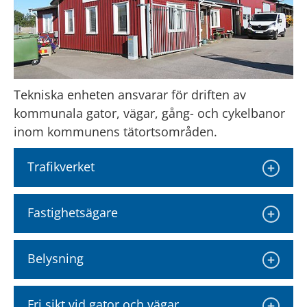
Tekniska enheten ansvarar för driften av 
kommunala gator, vägar, gång- och cykelbanor 
inom kommunens tätortsområden.
Trafikverket
Fastighetsägare
Belysning
Fri sikt vid gator och vägar