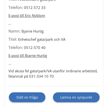
Telefon:
0512-572 33
E-post till Eric Nyblom
...
Namn:
Bjarne Hurtig
Titel:
Enhetschef gata/park och VA
Telefon:
0512-570 40
E-post till Bjarne Hurtig
...
Vid akuta fel gata/park/VA utanför ordinarie arbetstid,
felanmäl på 031-334 10 70
Ställ en fråga
Lämna en synpunkt