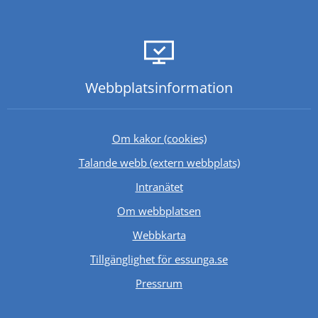
Webbplats­information
Om kakor (cookies)
Länk till annan 
Talande webb (extern webbplats)
Länk till annan webbplats.
Intranätet
Om webbplatsen
Webbkarta
Tillgänglighet för essunga.se
Länk till annan webbplats.
Pressrum