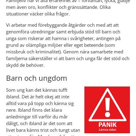
Familjeliv har vi alla erfarenhet av – förväntan, lycka, glädje 
men även oro, konflikter och gränssättande. Olika 
situationer väcker olika frågor.
Vi arbetar med förebyggande åtgärder och med att att 
genomföra utredningar samt erbjuda stöd till barn och 
unga som riskerar att hamna i svårigheter, antingen på 
grund av olämpliga miljöer eller eget beteende (som 
missbruk och kriminalitet). Genom nära samarbete med 
familjerna säkerställer vi att barn och unga får det stöd och 
skydd de behöver.
Barn och ungdom
Som ung kan det kännas tufft 
ibland. Det är helt okej att inte 
alltid vara på topp och känna sig 
nere. Ibland finns det klara 
anledningar till varför du mår 
dåligt, och ibland är det som att 
livet bara känns trist och tungt utan 