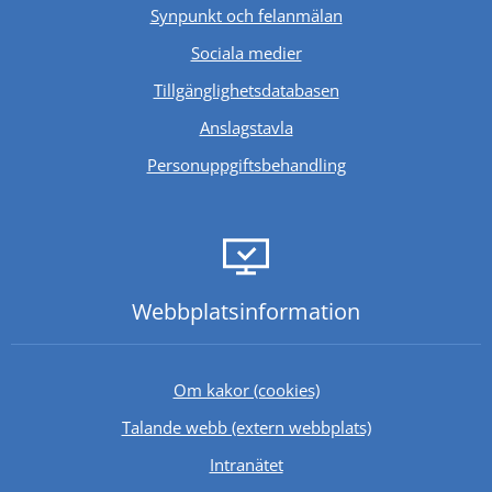
Synpunkt och felanmälan
Sociala medier
Länk till annan webb
Tillgänglighetsdatabasen
Anslagstavla
Personuppgiftsbehandling
Webbplats­information
Om kakor (cookies)
Länk till annan 
Talande webb (extern webbplats)
Länk till annan webbplats.
Intranätet