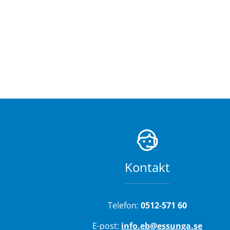
Kontakt
Telefon: 
0512-571 60
E-post: 
info.eb@essunga.se