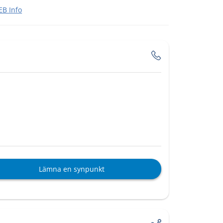
B Info
Lämna en synpunkt