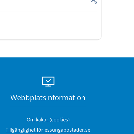
Webbplats­information
Om kakor (cookies)
s.
Tillgänglighet för essungabostader.se