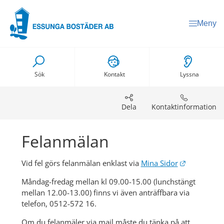
Meny
Sök
Kontakt
Lyssna
Dela
Kontaktinformation
Felanmälan
Länk till a
Vid fel görs felanmälan enklast via 
Mina Sidor
Måndag-fredag mellan kl 09.00-15.00 (lunchstängt 
mellan 12.00-13.00) finns vi även anträffbara via 
telefon, 0512-572 16.
Om du felanmäler via mail måste du tänka på att 